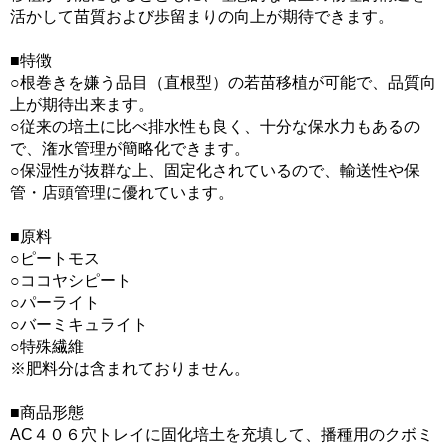
活かして苗質および歩留まりの向上が期待できます。
■特徴
○根巻きを嫌う品目（直根型）の若苗移植が可能で、品質向
上が期待出来ます。
○従来の培土に比べ排水性も良く、十分な保水力もあるの
で、潅水管理が簡略化できます。
○保湿性が抜群な上、固定化されているので、輸送性や保
管・店頭管理に優れています。
■原料
○ピートモス
○ココヤシピート
○パーライト
○バーミキュライト
○特殊繊維
※肥料分は含まれておりません。
■商品形態
AC４０６穴トレイに固化培土を充填して、播種用のクボミ