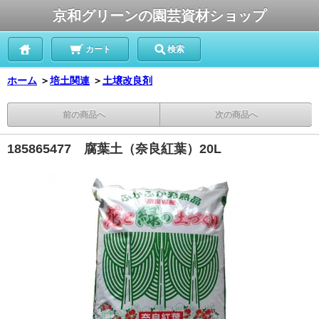
京和グリーンの園芸資材ショップ
カート
検索
ホーム
＞
培土関連
＞
土壌改良剤
前の商品へ
次の商品へ
185865477 腐葉土（奈良紅葉）20L