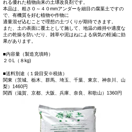
れる優れた植物由来の土壌改良剤です。
本品は、粗さ０～４０mmアンダーを細目の腐葉土ですの
で、有機質を好む植物や作物に
適量混ぜ込むことで理想の土づくりが期待できます。
また、土の表面に覆土として施して、地温の維持や適度な
土の乾燥を防いだり、雑草や泥はねによる病気の軽減に効
果があります。
■内容量（製造充填時）
２０L（８kg)
■送料別途（１袋目安※税抜）
関東（茨城、栃木、群馬、埼玉、千葉、東京、神奈川、山
梨）1460円
関西（滋賀、京都、大阪、兵庫、奈良、和歌山）1360円