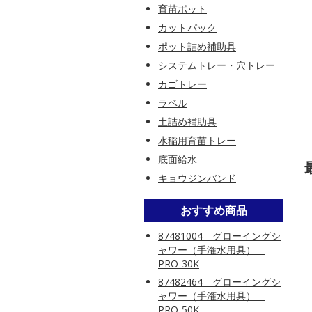
育苗ポット
カットパック
ポット詰め補助具
システムトレー・穴トレー
カゴトレー
ラベル
土詰め補助具
水稲用育苗トレー
底面給水
キョウジンバンド
おすすめ商品
87481004 グローイングシ
ャワー（手潅水用具）
PRO-30K
87482464 グローイングシ
ャワー（手潅水用具）
PRO-50K