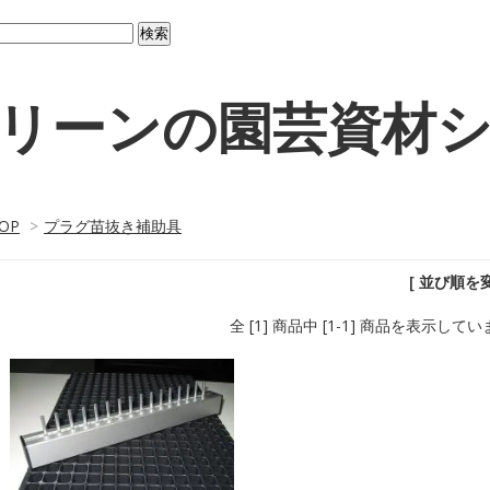
リーンの園芸資材
OP
>
プラグ苗抜き補助具
[ 並び順を変
全 [1] 商品中 [1-1] 商品を表示して