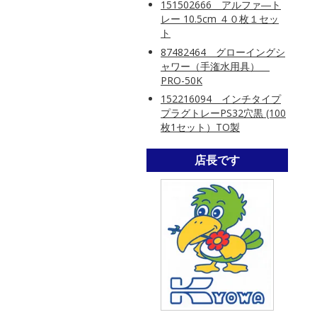
151502666 アルファ―ト
レー 10.5cm ４０枚１セッ
ト
87482464 グローイングシ
ャワー（手潅水用具）
PRO-50K
152216094 インチタイプ
プラグトレーPS32穴黒 (100
枚1セット）TO製
店長です