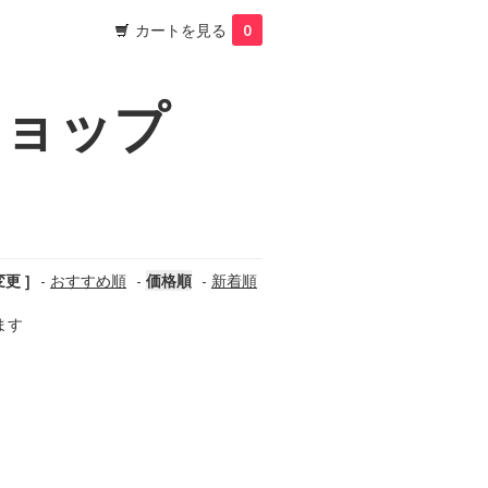
カートを見る
0
ショップ
更 ]
-
おすすめ順
-
価格順
-
新着順
います