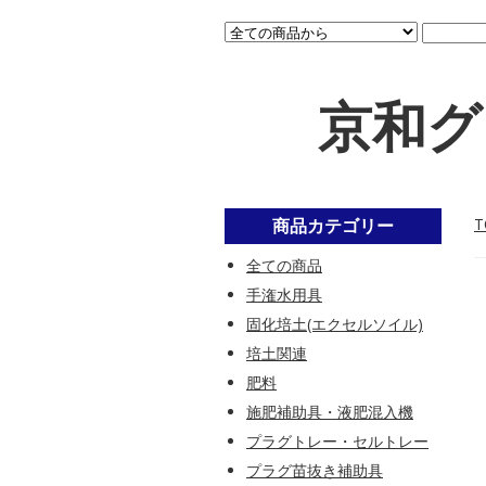
京和グ
商品カテゴリー
T
全ての商品
手潅水用具
固化培土(エクセルソイル)
培土関連
肥料
施肥補助具・液肥混入機
プラグトレー・セルトレー
プラグ苗抜き補助具