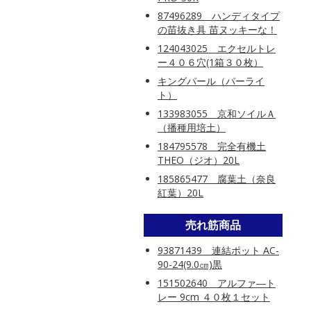
87496289 ハンディタイプ
の苗抜き具 苗ヌッキーな！
124043025 エクセルトレ
ー４０６穴(1箱３０枚）
キングパール（パーライ
ト）
133983055 京和ソイルＡ
（播種用培土）
184795578 完全有機土
THEO（ジオ）20L
185865477 腐葉土（奈良
紅葉）20L
売れ筋商品
93871439 連結ポット AC-
90-24(9.0㎝)黒
151502640 アルファ―ト
レー 9cm ４０枚１セット