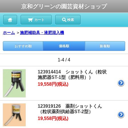
京和グリーンの園芸資材ショップ
カート
検索
ホーム
＞
施肥補助具・液肥混入機
おすすめ順
価格順
新着順
1-4 / 4
123914414 ショットくん（粒状
施肥器ST-1型（肥料用））
19,558円(税込)
123919126 薬剤ショットくん
（粒状薬剤供給器ST-2型）
19,558円(税込)