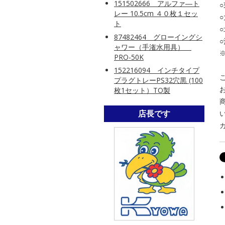
151502666 アルファ―ト
レー 10.5cm ４０枚１セッ
ト
87482464 グローイングシ
ャワー（手潅水用具）
PRO-50K
152216094 インチタイプ
プラグトレーPS32穴黒 (100
枚1セット）TO製
店長です