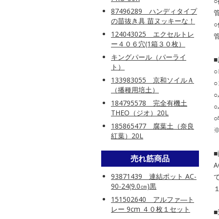
87496289 ハンディタイプ
の苗抜き具 苗ヌッキーな！
124043025 エクセルトレ
ー４０６穴(1箱３０枚）
キングパール（パーライ
ト）
133983055 京和ソイルＡ
（播種用培土）
184795578 完全有機土
THEO（ジオ）20L
185865477 腐葉土（奈良
紅葉）20L
売れ筋商品
93871439 連結ポット AC-
90-24(9.0㎝)黒
151502640 アルファ―ト
レー 9cm ４０枚１セット