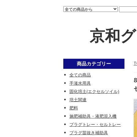
京和グ
商品カテゴリー
T
全ての商品
手潅水用具
固化培土(エクセルソイル)
培土関連
肥料
施肥補助具・液肥混入機
プラグトレー・セルトレー
プラグ苗抜き補助具