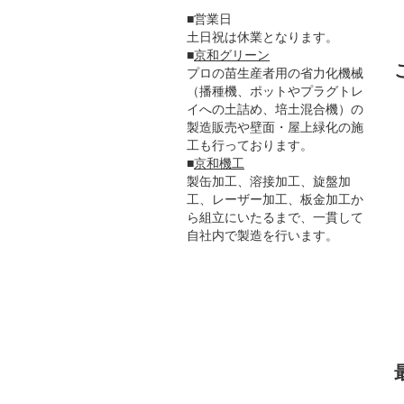
■営業日
土日祝は休業となります。
■
京和グリーン
プロの苗生産者用の省力化機械
（播種機、ポットやプラグトレ
イへの土詰め、培土混合機）の
製造販売や壁面・屋上緑化の施
工も行っております。
■
京和機工
製缶加工、溶接加工、旋盤加
工、レーザー加工、板金加工か
ら組立にいたるまで、一貫して
自社内で製造を行います。