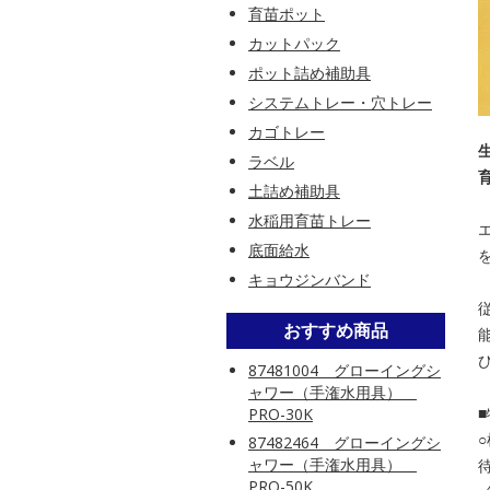
育苗ポット
カットパック
ポット詰め補助具
システムトレー・穴トレー
カゴトレー
ラベル
土詰め補助具
水稲用育苗トレー
底面給水
キョウジンバンド
おすすめ商品
87481004 グローイングシ
ャワー（手潅水用具）
PRO-30K
87482464 グローイングシ
ャワー（手潅水用具）
PRO-50K