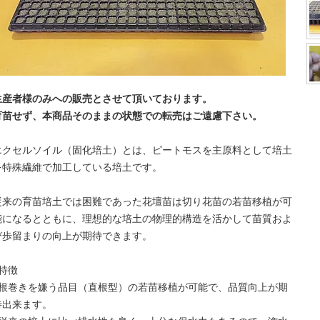
生産者様のみへの販売とさせて頂いております。
育苗せず、本商品そのままの状態での転売はご遠慮下さい。
エクセルソイル（固化培土）とは、ピートモスを主原料として培土
を特殊繊維で加工している培土です。
従来の育苗培土では困難であった花壇苗は切り花苗の若苗移植が可
能になるとともに、理想的な培土の物理的構造を活かして苗質およ
び歩留まりの向上が期待できます。
■特徴
○根巻きを嫌う品目（直根型）の若苗移植が可能で、品質向上が期
待出来ます。