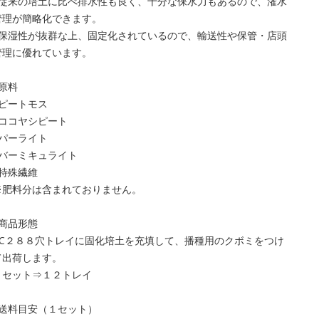
○従来の培土に比べ排水性も良く、十分な保水力もあるので、潅水
管理が簡略化できます。
○保湿性が抜群な上、固定化されているので、輸送性や保管・店頭
管理に優れています。
■原料
○ピートモス
○ココヤシピート
○パーライト
○バーミキュライト
○特殊繊維
※肥料分は含まれておりません。
■商品形態
AC２８８穴トレイに固化培土を充填して、播種用のクボミをつけ
て出荷します。
１セット⇒１２トレイ
■送料目安（１セット）