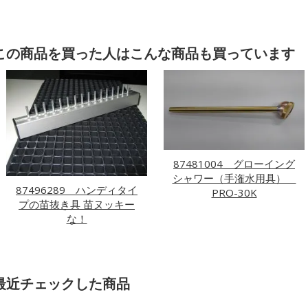
この商品を買った人はこんな商品も買っています
87481004 グローイング
シャワー（手潅水用具）
87496289 ハンディタイ
PRO-30K
プの苗抜き具 苗ヌッキー
な！
最近チェックした商品