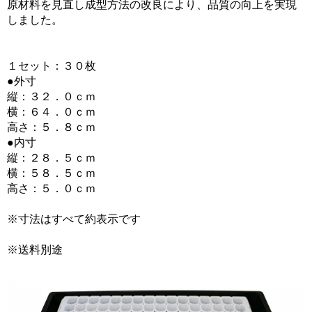
原材料を見直し成型方法の改良により、品質の向上を実現
しました。
１セット：３０枚
●外寸
縦：３２．０ｃｍ
横：６４．０ｃｍ
高さ：５．８ｃｍ
●内寸
縦：２８．５ｃｍ
横：５８．５ｃｍ
高さ：５．０ｃｍ
※寸法はすべて約表示です
※送料別途