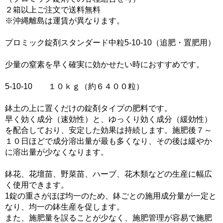
２箱以上ご注文で送料無料
※沖縄離島は運賃が異なります。
プロミック錠剤スタンダード中粒5-10-10（追肥・置肥用）
少量の窒素を早く確実に効かせたい時におすすめです。
5-10-10 １０ｋｇ（約６４００粒）
鉢土の上に置くだけの錠剤タイプの肥料です。
早く効く成分（速効性）と、ゆっくり効く成分（緩効性）
を配合しており、安定した効果は持続します。施肥後７～
１０日ほどで成分溶出量が最も多くなり、その後は緩やか
に溶出量が少なくなります。
鉢花、花壇苗、野菜苗、ハーブ、花木類などの生産に幅広
く使用できます。
1錠の重さがほぼ均一のため、鉢ごとの施用成分量が一定と
なり、均一の鉢生産を促します。
また、施肥量を誤ることが少なく、施肥管理が容易で施肥