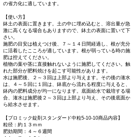
の省力化に適しています。
【使い方】
鉢土の表面に置きます。土の中に埋め込むと、溶出量が急
激に高くなる場合もありますので、鉢土の表面に置いて下
さい。
施肥の目安は植えつけ後、７～１４日間経過し、根が充分
に活着したこころが適しています。根が弱っている時の施
肥は控えてください。
植物の葉や茎に直接触れないように施肥してください。触
れた部分が肥料焼けを起こす可能性があります。
水は施肥後、２～３回は上部より与えます。その後の潅水
は、４～５回に１回は、鉢底から流れる程度に与えると、
鉢内の肥料成分が均一になります。底面給水で栽培する場
合、潅水は施肥後２～３回は上部より与え、その後底面か
ら給水させます。
【プロミック錠剤スタンダード中粒5-10-10商品内容】
粒径：約１３ｍｍ
肥効期間：４～６週間