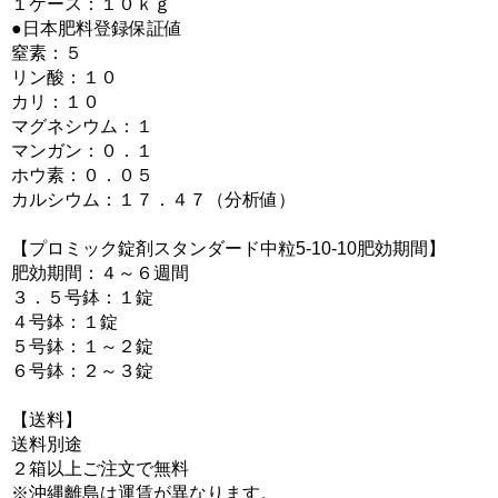
１ケース：１０ｋｇ
●日本肥料登録保証値
窒素：５
リン酸：１０
カリ：１０
マグネシウム：１
マンガン：０．１
ホウ素：０．０５
カルシウム：１７．４７（分析値）
【プロミック錠剤スタンダード中粒5-10-10肥効期間】
肥効期間：４～６週間
３．５号鉢：１錠
４号鉢：１錠
５号鉢：１～２錠
６号鉢：２～３錠
【送料】
送料別途
２箱以上ご注文で無料
※沖縄離島は運賃が異なります。