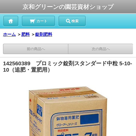
京和グリーンの園芸資材ショップ
カート
検索
ホーム
＞
肥料
＞
錠剤肥料
前の商品へ
次の商品へ
142560389 プロミック錠剤スタンダード中粒 5-10-
10（追肥・置肥用）