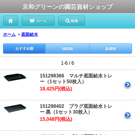
京和グリーンの園芸資材ショップ
カート
検索
ホーム
＞
底面給水
おすすめ順
価格順
新着順
1-6 / 6
151298366 マルチ底面給水トレ
ー（1セット50枚入）
18,425円(税込)
151298402 プラグ底面給水トレ
ー 黒（1セット30枚入）
15,048円(税込)