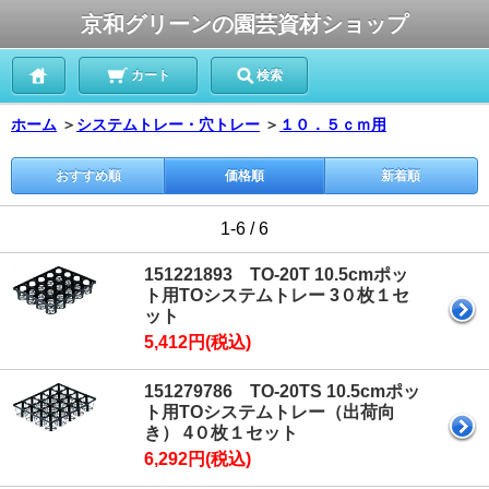
京和グリーンの園芸資材ショップ
カート
検索
ホーム
＞
システムトレー・穴トレー
＞
１０．５ｃｍ用
おすすめ順
価格順
新着順
1-6 / 6
151221893 TO-20T 10.5cmポッ
ト用TOシステムトレー 3０枚１セ
ット
5,412円(税込)
151279786 TO-20TS 10.5cmポッ
ト用TOシステムトレー（出荷向
き） 4０枚１セット
6,292円(税込)