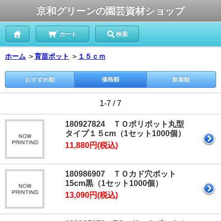
京和グリーンの園芸資材ショップ
カート
検索
ホーム
＞
育苗ポット
＞
１５ｃｍ
おすすめ順
価格順
新着順
1-7 / 7
180927824 ＴＯポリポット丸型
タイプ１５cm（1セット1000個）
11,880円(税込)
180986907 ＴＯカド穴ポット
15cm黒（1セット1000個）
13,090円(税込)