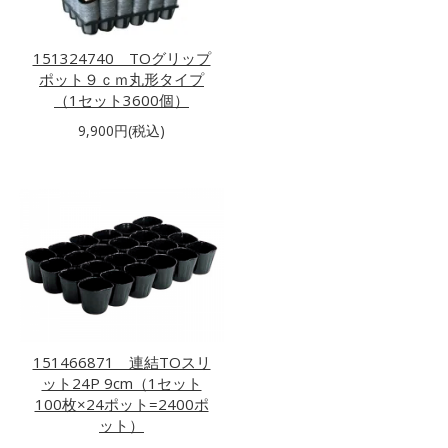
151324740 TOグリップ
ポット９ｃｍ丸形タイプ
（1セット3600個）
9,900円(税込)
151466871 連結TOスリ
ット24P 9cm（1セット
100枚×24ポット=2400ポ
ット）