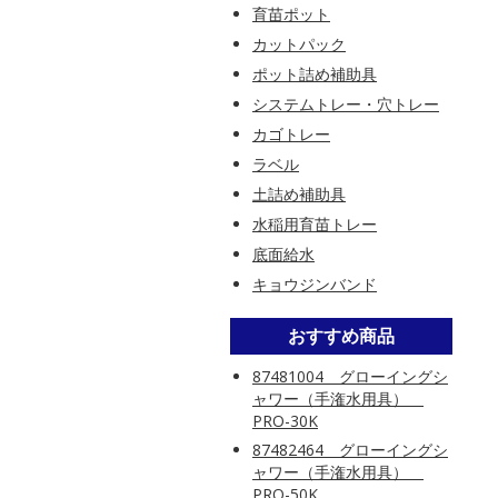
育苗ポット
カットパック
ポット詰め補助具
システムトレー・穴トレー
カゴトレー
ラベル
土詰め補助具
水稲用育苗トレー
底面給水
キョウジンバンド
おすすめ商品
87481004 グローイングシ
ャワー（手潅水用具）
PRO-30K
87482464 グローイングシ
ャワー（手潅水用具）
PRO-50K