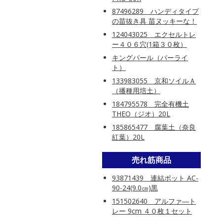
87496289 ハンディタイプ
の苗抜き具 苗ヌッキーな！
124043025 エクセルトレ
ー４０６穴(1箱３０枚）
キングパール（パーライ
ト）
133983055 京和ソイルＡ
（播種用培土）
184795578 完全有機土
THEO（ジオ）20L
185865477 腐葉土（奈良
紅葉）20L
売れ筋商品
93871439 連結ポット AC-
90-24(9.0㎝)黒
151502640 アルファ―ト
レー 9cm ４０枚１セット