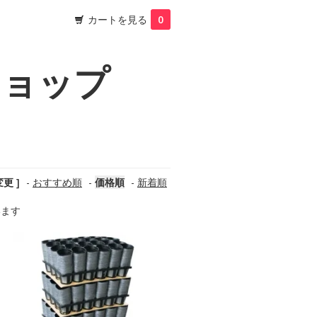
カートを見る
0
ショップ
更 ]
-
おすすめ順
-
価格順
-
新着順
います