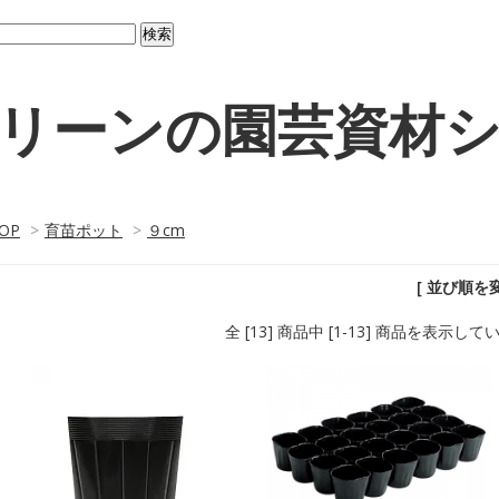
リーンの園芸資材
OP
>
育苗ポット
>
９cm
[ 並び順を変
全 [13] 商品中 [1-13] 商品を表示して