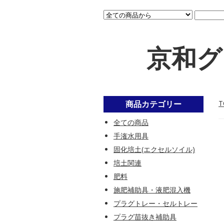
京和グ
商品カテゴリー
T
全ての商品
手潅水用具
固化培土(エクセルソイル)
培土関連
肥料
施肥補助具・液肥混入機
プラグトレー・セルトレー
プラグ苗抜き補助具