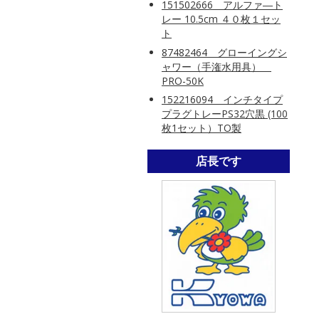
151502666 アルファ―ト
レー 10.5cm ４０枚１セッ
ト
87482464 グローイングシ
ャワー（手潅水用具）
PRO-50K
152216094 インチタイプ
プラグトレーPS32穴黒 (100
枚1セット）TO製
店長です