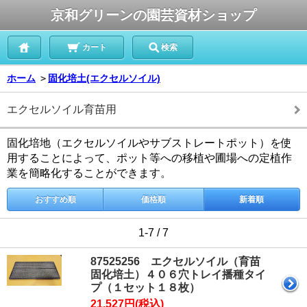
京和グリーンの園芸資材ショップ
カート
検索
ホーム
＞
固化培土(エクセルソイル)
エクセルソイル育苗用
固化培地（エクセルソイルやサブストレートポット）を使
用することによって、ポット等への移植や圃場への定植作
業を簡略化することができます。
おすすめ順
価格順
新着順
1-7 / 7
87525256 エクセルソイル（育苗
固化培土）４０６穴トレイ播種タイ
プ（１セット１８枚）
21,527円(税込)