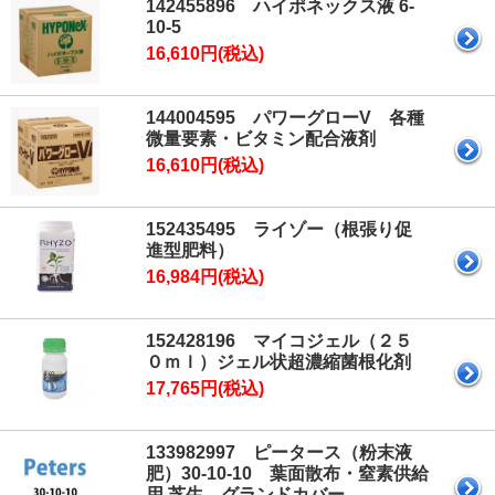
142455896 ハイポネックス液 6-
10-5
16,610円(税込)
144004595 パワーグローV 各種
微量要素・ビタミン配合液剤
16,610円(税込)
152435495 ライゾー（根張り促
進型肥料）
16,984円(税込)
152428196 マイコジェル（２５
０ｍｌ）ジェル状超濃縮菌根化剤
17,765円(税込)
133982997 ピータース（粉末液
肥）30-10-10 葉面散布・窒素供給
用 芝生、グランドカバー