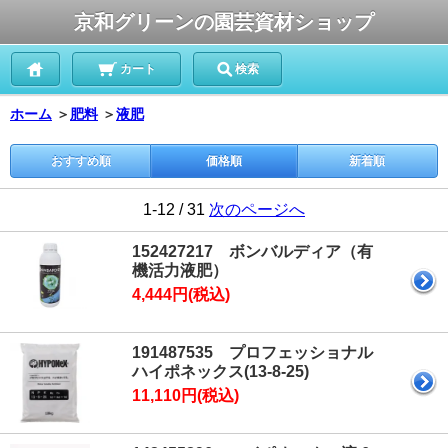
京和グリーンの園芸資材ショップ
カート
検索
ホーム
＞
肥料
＞
液肥
おすすめ順
価格順
新着順
1-12 / 31
次のページへ
152427217 ボンバルディア（有
機活力液肥）
4,444円(税込)
191487535 プロフェッショナル
ハイポネックス(13-8-25)
11,110円(税込)